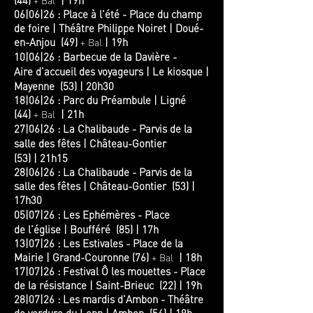
(44)
|
19h
+ Bal
06|06|26 : Place à l'été - Place du champ
de foire | Théâtre Philippe Noiret | Doué-
en-Anjou (49)
|
19h
+ Bal
10|06|26 : Barbecue de la Davière -
Aire
d'accueil des voyageurs
|
Le kiosque |
Mayenne (53)
|
20h30
18|06|26 : Parc du Préambule | Ligné
(44)
|
21h
+ Bal
27|06|26 : La Chalibaude - Parvis de la
salle des
fêtes
| Château-Gontier
(53)
|
21h15
28|06|26 :
La Chalibaude - Parvis de la
salle des
fêtes
| Château-Gontier (53)
|
17h30
05|07|26 : Les Ephémères - Place
de
l'église
| Boufféré (85)
|
17h
13|07|26 : Les Estivales - Place de la
Mairie | Grand-Couronne (76)
|
18h
+ Bal
17|07|26 : Festival Ô les mouettes - Place
de la résistance | Saint-Brieuc (22)
|
19h
28|07|26 : Les mardis d'Ambon - Théâtre