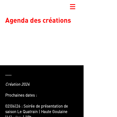
Agenda des créations
___
Création 2024
Prochaines dates :
02|06|26 : Soirée de p
résentation
de
saison Le Quatrain | Haute Goulaine