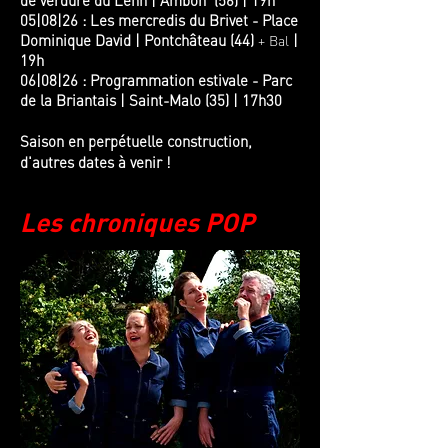
de verdure du Lenn | Ambon (56)
|
19h
05|08|26 : Les mercredis du Brivet - Place
Dominique David | Pontchâteau (44)
|
+ Bal
19h
06|08|26 : Programmation estivale - Parc
de la Briantais | Saint-Malo (35)
|
17h30
Saison en perpétuelle construction,
d'autres dates à venir !
Les chroniques POP