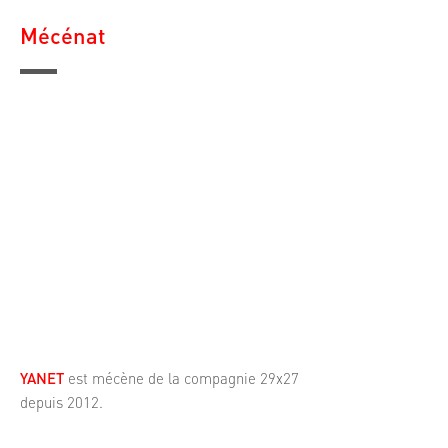
Mécénat
YANET
DESIGNER / MAX REINERT
YANET
est mécène de la compagnie 29x27
depuis 2012.
Mécène privé