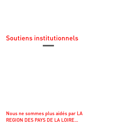
Soutiens institutionnels
DESIGNER / MAX REINERT
Ville de Nantes
Département Loire Atlantique
Nous ne sommes plus aidés par LA
REGION DES PAYS DE LA LOIRE...