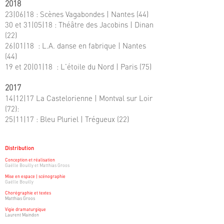
2018
23|06|18
:
Scènes Vagabondes
|
Nantes (44
)
30 et 31
|05|18
: Théâtre des Jacobins
|
Dinan
(22
)
26
|01
|18
:
L.A. danse en fabrique
|
Nantes
(44
)
19 et 20
|01
|18
:
L'étoile du Nord
|
Paris (75
)
2017
14
|12|17
La Castelorienne
|
Montval sur Loir
(72
)
:
25
|11|17
:
Bleu Pluriel
|
Trégueux (22
)
Distribution
Conception et réalisation
Gaëlle Bouilly et Matthias Groos
Mise en espace | scénographie
Gaëlle Bouilly
Chorégraphie et textes
Matthias Groos
Vigie dramaturgique
Laurent Maindon