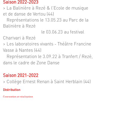
Saison
2022-2023
>
La Balinière à Rezé & l'Ecole de musique
et de danse de Vertou (44)
Représentations le 13.05.23 au Parc de la
Balinière à Rezé
le 03.06.23 au festival
Charivari à Rezé
> Les
laboratoires vivants - Théâtre Francine
Vasse à Nantes (44)
Représentation le 3.09.22 à Tranfert / Rezé,
dans le cadre de Zone Danse
Saison
2021-2022
> Collège Ernest Renan à Saint Herblain (44)
Distribution
Conception et réalisation
Matthias Groos et Gaëlle Bouilly
Pauline Sol Dourdin | Assistante chorégraphe
Développement et coordination
Aurélia Roche Livenais
__
Partenaires